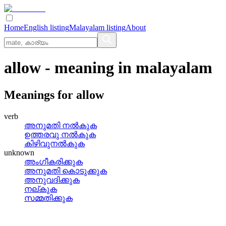
Home
English listing
Malayalam listing
About
allow
- meaning in
malayalam
Meanings for
allow
verb
അനുമതി നല്‍കുക
ഉത്തരവു നല്‍കുക
കിഴിവുനല്‍കുക
unknown
അംഗീകരിക്കുക
അനുമതി കൊടുക്കുക
അനുവദിക്കുക
നല്കുക
സമ്മതിക്കുക