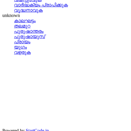
വാര്‍ദ്ധക്യം പ്രാപിക്കുക
വൃദ്ധനാവുക
unknown
കാലഘട്ടം
തലമുറ
പുരുഷാന്തരം
പുരുഷായുസ്
പ്രായം
യുഗം
വളരുക
Powered by
StartCode.in