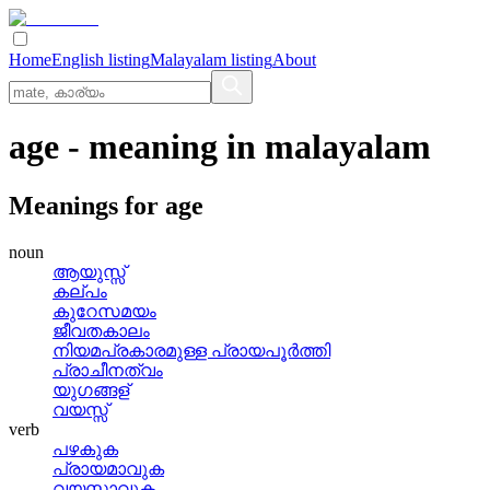
Home
English listing
Malayalam listing
About
age
- meaning in
malayalam
Meanings for
age
noun
ആയുസ്സ്
കല്‌പം
കുറേസമയം
ജീവതകാലം
നിയമപ്രകാരമുള്ള പ്രായപൂര്‍ത്തി
പ്രാചീനത്വം
യുഗങ്ങള്
വയസ്സ്
verb
പഴകുക
പ്രായമാവുക
വയസ്സാവുക