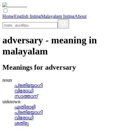
Home
English listing
Malayalam listing
About
adversary
- meaning in
malayalam
Meanings for
adversary
noun
പ്രതിയോഗി
വിരോധി
സാത്താന്
unknown
എതിരാളി
പ്രതിയോഗി
വിരോധി
ശത്രു