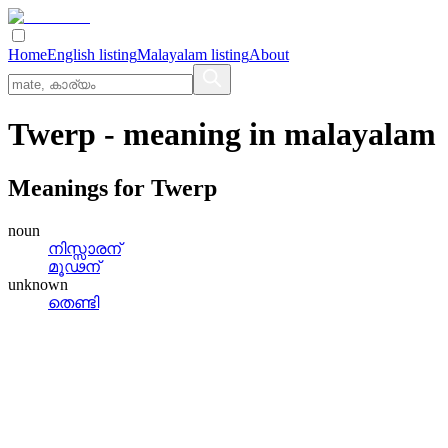
Home
English listing
Malayalam listing
About
Twerp
- meaning in
malayalam
Meanings for
Twerp
noun
നിസ്സാരന്
മൂഢന്
unknown
തെണ്ടി