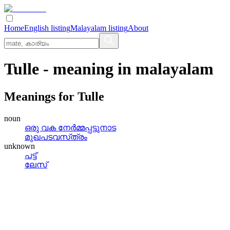
Home
English listing
Malayalam listing
About
Tulle
- meaning in
malayalam
Meanings for
Tulle
noun
ഒരു വക നേര്‍മ്മപ്പട്ടുനാട
മുഖപടവസ്‌ത്രം
unknown
പട്ട്
ലേസ്