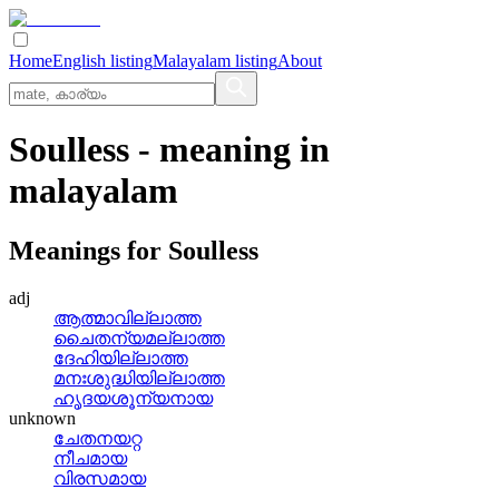
Home
English listing
Malayalam listing
About
Soulless
- meaning in
malayalam
Meanings for
Soulless
adj
ആത്മാവില്ലാത്ത
ചൈതന്യമല്ലാത്ത
ദേഹിയില്ലാത്ത
മനഃശുദ്ധിയില്ലാത്ത
ഹൃദയശൂന്യനായ
unknown
ചേതനയറ്റ
നീചമായ
വിരസമായ