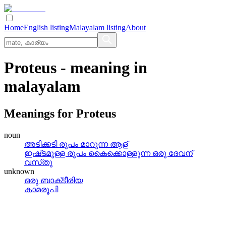
Home
English listing
Malayalam listing
About
Proteus
- meaning in
malayalam
Meanings for
Proteus
noun
അടിക്കടി രൂപം മാറുന്ന ആള്
ഇഷ്‌ടമുള്ള രൂപം കൈക്കൊള്ളുന്ന ഒരു ദേവന്
വസ്‌തു
unknown
ഒരു ബാക്‌ടീരിയ
കാമരൂപി