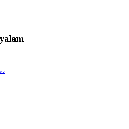
yalam
തം