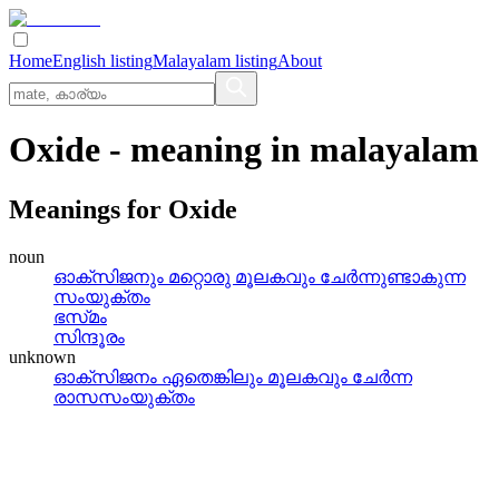
Home
English listing
Malayalam listing
About
Oxide
- meaning in
malayalam
Meanings for
Oxide
noun
ഓക്‌സിജനും മറ്റൊരു മൂലകവും ചേര്‍ന്നുണ്ടാകുന്ന
സംയുക്തം
ഭസ്‌മം
സിന്ദൂരം
unknown
ഓക്‌സിജനം ഏതെങ്കിലും മൂലകവും ചേര്‍ന്ന
രാസസംയുക്തം