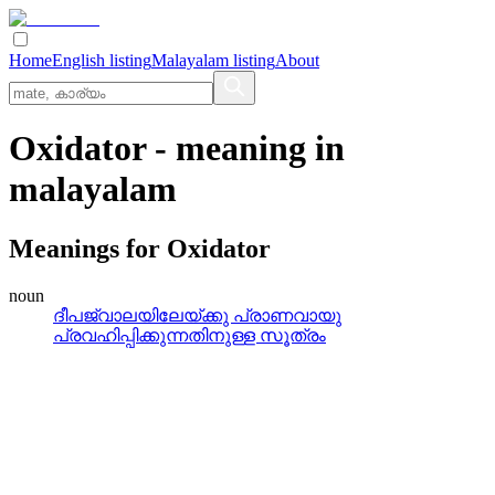
Home
English listing
Malayalam listing
About
Oxidator
- meaning in
malayalam
Meanings for
Oxidator
noun
ദീപജ്വാലയിലേയ്‌ക്കു പ്രാണവായു
പ്രവഹിപ്പിക്കുന്നതിനുള്ള സൂത്രം