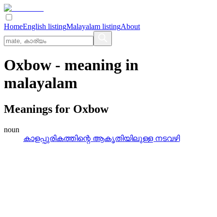
Home
English listing
Malayalam listing
About
Oxbow
- meaning in
malayalam
Meanings for
Oxbow
noun
കാളപ്പുരികത്തിന്റെ ആകൃതിയിലുള്ള നടവഴി