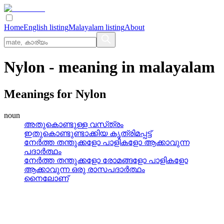
Home
English listing
Malayalam listing
About
Nylon
- meaning in
malayalam
Meanings for
Nylon
noun
അതുകൊണ്ടുള്ള വസ്‌ത്രം
ഇതുകൊണ്ടുണ്ടാക്കിയ കൃത്രിമപ്പട്ട്
നേര്‍ത്ത തന്തുക്കളോ പാളികളോ ആക്കാവുന്ന
പദാര്‍ത്ഥം
നേര്‍ത്ത തന്തുക്കളോ രോമങ്ങളോ പാളികളോ
ആക്കാവുന്ന ഒരു രാസപദാര്‍ത്ഥം
നൈലോണ്