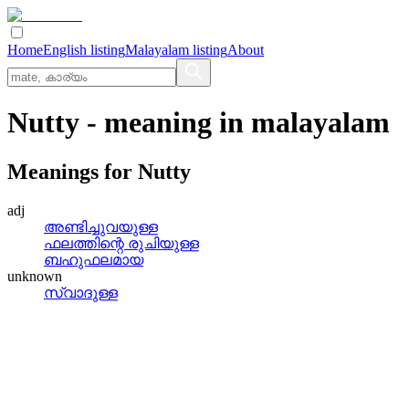
Home
English listing
Malayalam listing
About
Nutty
- meaning in
malayalam
Meanings for
Nutty
adj
അണ്ടിച്ചുവയുള്ള
ഫലത്തിന്റെ രുചിയുള്ള
ബഹുഫലമായ
unknown
സ്വാദുള്ള