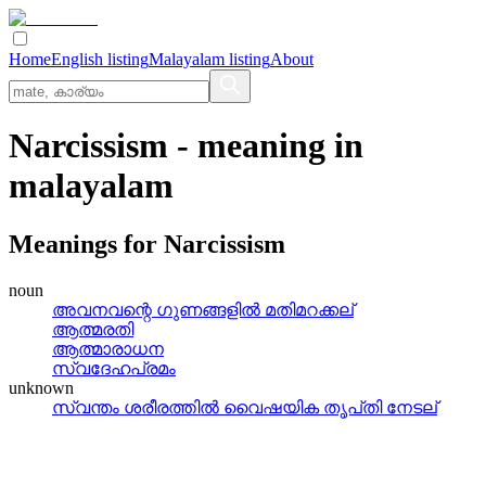
Home
English listing
Malayalam listing
About
Narcissism
- meaning in
malayalam
Meanings for
Narcissism
noun
അവനവന്റെ ഗുണങ്ങളില്‍ മതിമറക്കല്
ആത്മരതി
ആത്മാരാധന
സ്വദേഹപ്രമം
unknown
സ്വന്തം ശരീരത്തില്‍ വൈഷയിക തൃപ്‌തി നേടല്