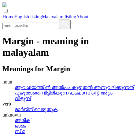
Home
English listing
Malayalam listing
About
Margin
- meaning in
malayalam
Meanings for
Margin
noun
ആവശ്യത്തില്‍ അല്‍പം കൂടുതല്‍ അനുവദിക്കുന്നത്
എഴുതാതെ വിട്ടിരിക്കുന്ന കടലാസിന്റെ അറ്റം
വിളുമ്പ്
verb
മാര്‍ജിനിലെഴുതുക
unknown
അരിക്
ഓരം
സീമ