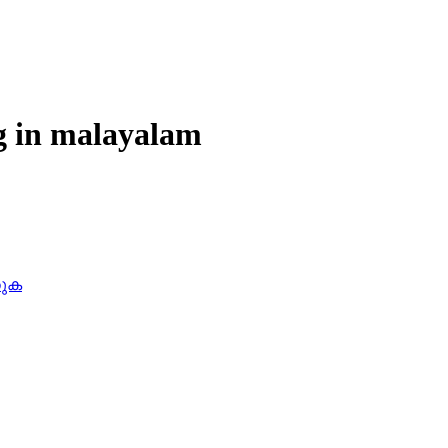
g in
malayalam
തുക