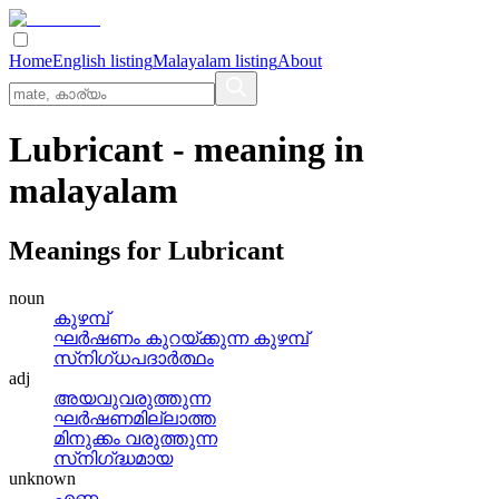
Home
English listing
Malayalam listing
About
Lubricant
- meaning in
malayalam
Meanings for
Lubricant
noun
കുഴമ്പ്
ഘര്‍ഷണം കുറയ്‌ക്കുന്ന കുഴമ്പ്
സ്‌നിഗ്‌ധപദാര്‍ത്ഥം
adj
അയവുവരുത്തുന്ന
ഘര്‍ഷണമില്ലാത്ത
മിനുക്കം വരുത്തുന്ന
സ്‌നിഗ്‌ദ്ധമായ
unknown
എണ്ണ