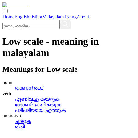
Home
English listing
Malayalam listing
About
Low scale
- meaning in
malayalam
Meanings for
Low scale
noun
താണനിരക്ക്
verb
ഏണിവച്ചു കയറുക
കോണിയായിരക്കുക
പടിപടിയായി എത്തുക
unknown
ചാടുക
രീതി