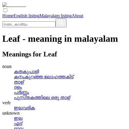
Home
English listing
Malayalam listing
About
Leaf
- meaning in
malayalam
Meanings for
Leaf
noun
കതകുപാളി
കനംകുറഞ്ഞ ലോഹത്തകിട്
താള്
ദളം
പര്‍ണ്ണം
പുസ്‌തകത്തിലെ ഒരു താള്
verb
ഇലവരിക
unknown
ഇല
ഏട്
ഓല