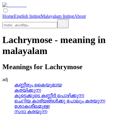
Home
English listing
Malayalam listing
About
Lachrymose
- meaning in
malayalam
Meanings for
Lachrymose
adj
കണ്ണീരും കൈയുമായ
കരയിക്കുന്ന
കൂടെക്കൂടെ കണ്ണീര്‍ പൊഴിക്കുന്ന
ചെറിയ കാര്യങ്ങള്‍ക്കു പോലും കരയുന്ന
ശോകശീലമുള്ള
സദാ കരയുന്ന