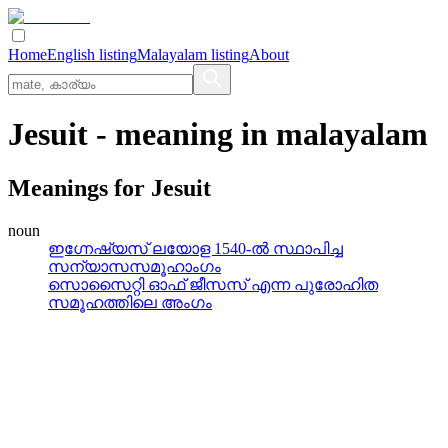
Home
English listing
Malayalam listing
About
Jesuit
- meaning in
malayalam
Meanings for
Jesuit
noun
ഇഗ്നേഷ്യസ്‌ ലയോള 1540-ല്‍ സ്ഥാപിച്ച
സന്യാസസമൂഹാംഗം
സൊസൈറ്റി ഓഫ്‌ ജീസസ്‌ എന്ന പുരോഹിത
സമൂഹത്തിലെ അംഗം