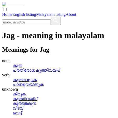
Home
English listing
Malayalam listing
About
Jag
- meaning in
malayalam
Meanings for
Jag
noun
കുത
പ്രതിരോധകുത്തിവയ്‌പ്
verb
കുതവെട്ടുക
പല്ലുവയ്‌ക്കുക
unknown
കീറുക
കുത്തിവയ്‌പ്
കൂര്‍ത്തമുന
വിടവ്
വെട്ട്