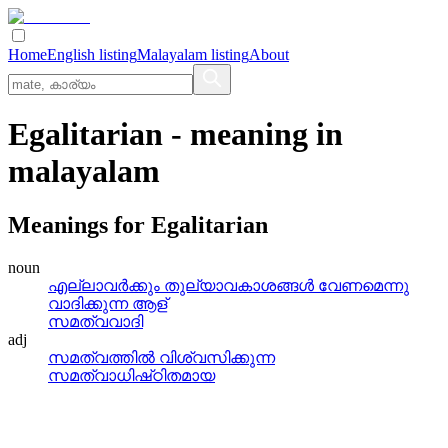
Home
English listing
Malayalam listing
About
Egalitarian
- meaning in
malayalam
Meanings for
Egalitarian
noun
എല്ലാവര്‍ക്കും തുല്യാവകാശങ്ങള്‍ വേണമെന്നു
വാദിക്കുന്ന ആള്
സമത്വവാദി
adj
സമത്വത്തില്‍ വിശ്വസിക്കുന്ന
സമത്വാധിഷ്‌ഠിതമായ