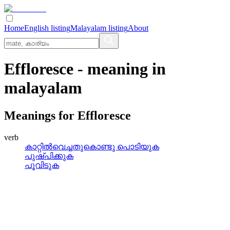
Home
English listing
Malayalam listing
About
Effloresce
- meaning in
malayalam
Meanings for
Effloresce
verb
കാറ്റില്‍വെച്ചതുകൊണ്ടു പൊടിയുക
പുഷ്‌പിക്കുക
പൂവിടുക