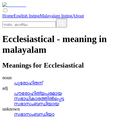
Home
English listing
Malayalam listing
About
Ecclesiastical
- meaning in
malayalam
Meanings for
Ecclesiastical
noun
പുരോഹിതന്
adj
പൗരോഹിത്യപരമായ
സഭാധികാരത്തില്‍പ്പെട്ട
സഭാസംബന്ധിയായ
unknown
സഭാസംബന്ധിയാ