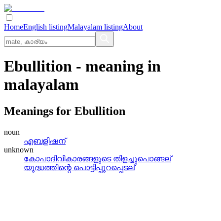
Home
English listing
Malayalam listing
About
Ebullition
- meaning in
malayalam
Meanings for
Ebullition
noun
എബളിഷന്
unknown
കോപാദിവികാരങ്ങളുടെ തിളച്ചുപൊങ്ങല്
യുദ്ധത്തിന്റെ പൊട്ടിപ്പുറപ്പെടല്