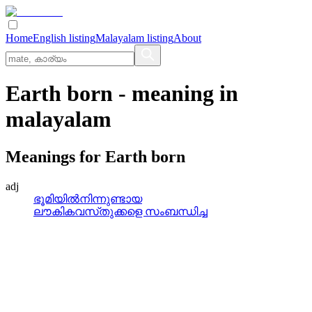
Home
English listing
Malayalam listing
About
Earth born
- meaning in
malayalam
Meanings for
Earth born
adj
ഭൂമിയില്‍നിന്നുണ്ടായ
ലൗകികവസ്‌തുക്കളെ സംബന്ധിച്ച