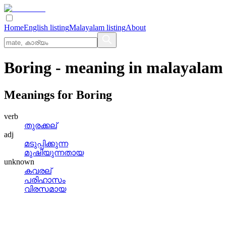
Home
English listing
Malayalam listing
About
Boring
- meaning in
malayalam
Meanings for
Boring
verb
തുരക്കല്
adj
മടുപ്പിക്കുന്ന
മുഷിയുന്നതായ
unknown
കവരല്
പരിഹാസം
വിരസമായ