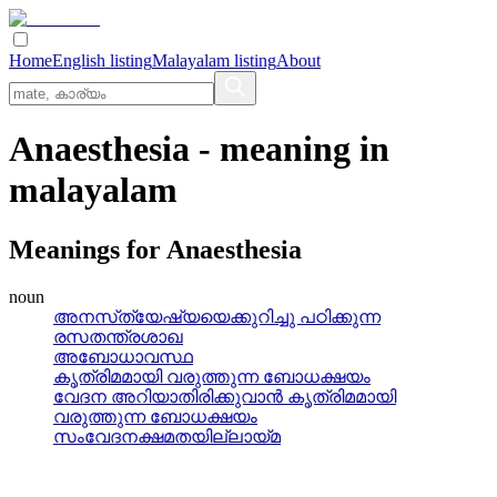
Home
English listing
Malayalam listing
About
Anaesthesia
- meaning in
malayalam
Meanings for
Anaesthesia
noun
അനസ്‌ത്യേഷ്യയെക്കുറിച്ചു പഠിക്കുന്ന
രസതന്ത്രശാഖ
അബോധാവസ്ഥ
കൃത്രിമമായി വരുത്തുന്ന ബോധക്ഷയം
വേദന അറിയാതിരിക്കുവാന്‍ കൃത്രിമമായി
വരുത്തുന്ന ബോധക്ഷയം
സംവേദനക്ഷമതയില്ലായ്‌മ