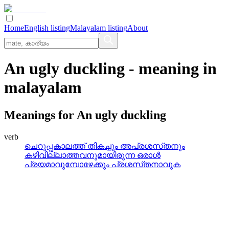
Home
English listing
Malayalam listing
About
An ugly duckling
- meaning in
malayalam
Meanings for
An ugly duckling
verb
ചെറുപ്പകാലത്ത്‌ തികച്ചും അപ്രശസ്‌തനും
കഴിവില്ലാത്തവനുമായിരുന്ന ഒരാള്‍
പ്രയമാവുമ്പോഴേക്കും പ്രശസ്‌തനാവുക