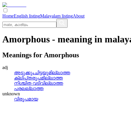
Home
English listing
Malayalam listing
About
Amorphous
- meaning in
malay
Meanings for
Amorphous
adj
അടുക്കുംചിട്ടയുമില്ലാത്ത
ക്ലിപ്‌തരൂപമില്ലാത്ത
നിശ്ചിത വടിവില്ലാത്ത
പരലല്ലാത്ത
unknown
വിരൂപമായ