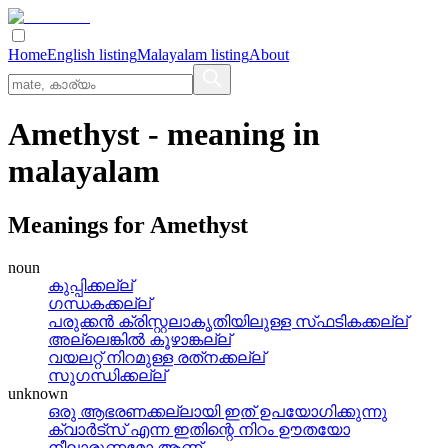
Home
English listing
Malayalam listing
About
Amethyst
- meaning in
malayalam
Meanings for
Amethyst
noun
കുപ്പിക്കല്ല്
ഗന്ധകക്കല്ല്
പരുക്കന്‍ ക്രിസ്റ്റലാകൃതിയിലുള്ള സ്‌ഫടികക്കല്ല്‌
അല്ലെങ്കില്‍ കൂഴാങ്കല്ല്
വയലറ്റ്‌ നിറമുള്ള രത്‌നക്കല്ല്
സുഗന്ധിക്കല്ല്
unknown
ഒരു ആഭരണക്കല്ലായി ഇത്‌ ഉപയോഗിക്കുന്നു
ക്വാര്‍ട്‌സ്‌ എന്ന ഇതിന്റെ നിറം ഊതയോ
നീലാരുണമോ ആണ്‌.