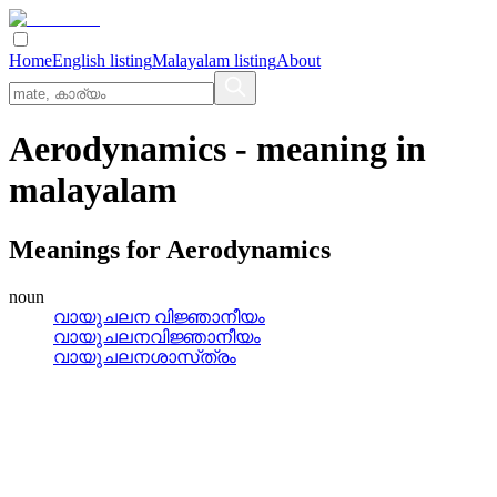
Home
English listing
Malayalam listing
About
Aerodynamics
- meaning in
malayalam
Meanings for
Aerodynamics
noun
വായുചലന വിജ്ഞാനീയം
വായുചലനവിജ്ഞാനീയം
വായുചലനശാസ്‌ത്രം