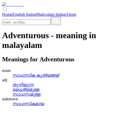
Home
English listing
Malayalam listing
About
Adventurous
- meaning in
malayalam
Meanings for
Adventurous
noun
സാഹസിക കൃത്യങ്ങള്
adj
തുനിയുന്ന
ധൈര്യമുള്ള
സാഹസമുള്ള
unknown
സാഹസികമായ