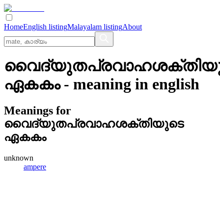
Home
English listing
Malayalam listing
About
വൈദ്യുതപ്രവാഹശക്തിയ
ഏകകം
- meaning in
english
Meanings for
വൈദ്യുതപ്രവാഹശക്തിയുടെ
ഏകകം
unknown
ampere