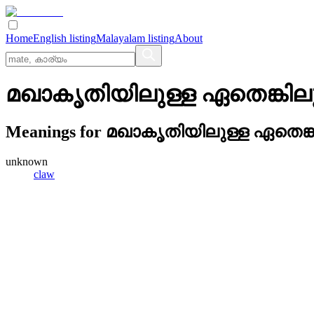
Home
English listing
Malayalam listing
About
മഖാകൃതിയിലുള്ള ഏതെങ്കി
Meanings for
മഖാകൃതിയിലുള്ള ഏതെങ്
unknown
claw