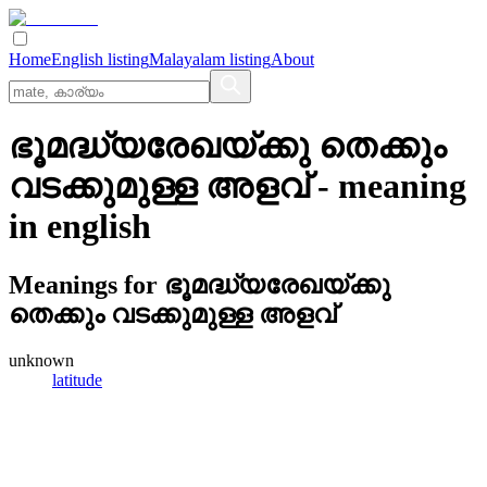
Home
English listing
Malayalam listing
About
ഭൂമദ്ധ്യരേഖയ്‌ക്കു തെക്കും
വടക്കുമുള്ള അളവ്
- meaning
in
english
Meanings for
ഭൂമദ്ധ്യരേഖയ്‌ക്കു
തെക്കും വടക്കുമുള്ള അളവ്
unknown
latitude