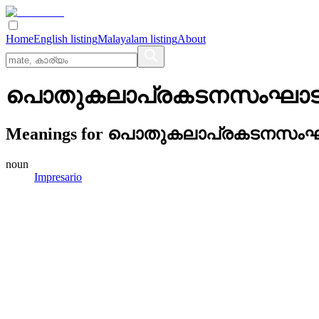
Home
English listing
Malayalam listing
About
പൊതുകലാപ്രകടനസംഘാട
Meanings for
പൊതുകലാപ്രകടനസംഘ
noun
Impresario