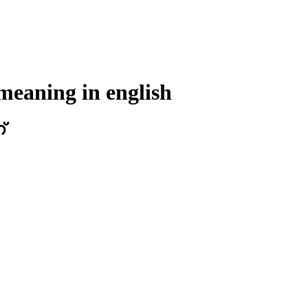
meaning in
english
്