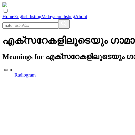
Home
English listing
Malayalam listing
About
എക്‌സറേകളിലൂടെയും ഗാമാരശ്
Meanings for
എക്‌സറേകളിലൂടെയും ഗാമാ
noun
Radiogram