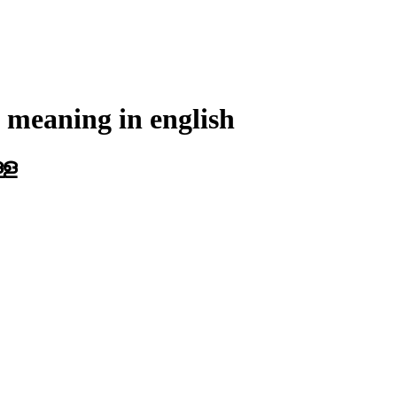
 meaning in
english
്ള