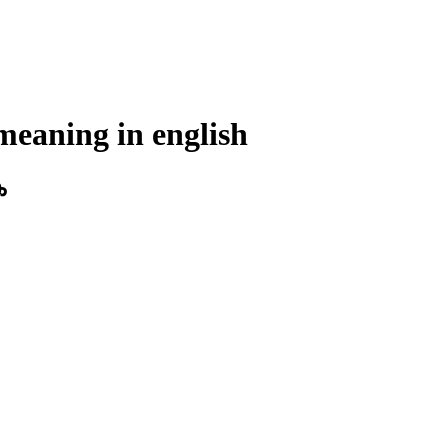
meaning in
english
ക