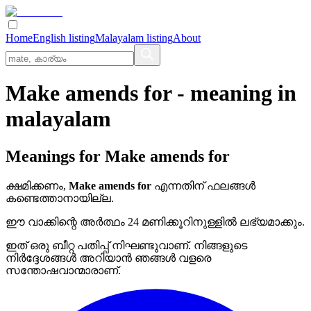
Home
English listing
Malayalam listing
About
Make amends for
- meaning in
malayalam
Meanings for
Make amends for
ക്ഷമിക്കണം,
Make amends for
എന്നതിന് ഫലങ്ങൾ
കണ്ടെത്താനായില്ല.
ഈ വാക്കിന്റെ അർത്ഥം 24 മണിക്കൂറിനുള്ളിൽ ലഭ്യമാക്കും.
ഇത് ഒരു ബീറ്റ പതിപ്പ് നിഘണ്ടുവാണ്. നിങ്ങളുടെ
നിർദ്ദേശങ്ങൾ അറിയാൻ ഞങ്ങൾ വളരെ
സന്തോഷവാന്മാരാണ്.