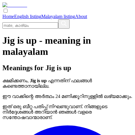
Home
English listing
Malayalam listing
About
Jig is up
- meaning in
malayalam
Meanings for
Jig is up
ക്ഷമിക്കണം,
Jig is up
എന്നതിന് ഫലങ്ങൾ
കണ്ടെത്താനായില്ല.
ഈ വാക്കിന്റെ അർത്ഥം 24 മണിക്കൂറിനുള്ളിൽ ലഭ്യമാക്കും.
ഇത് ഒരു ബീറ്റ പതിപ്പ് നിഘണ്ടുവാണ്. നിങ്ങളുടെ
നിർദ്ദേശങ്ങൾ അറിയാൻ ഞങ്ങൾ വളരെ
സന്തോഷവാന്മാരാണ്.