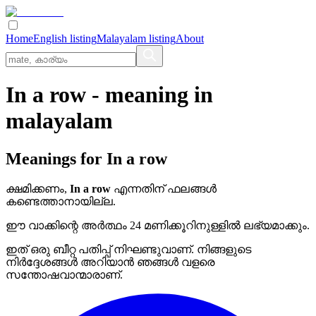
Home
English listing
Malayalam listing
About
In a row
- meaning in
malayalam
Meanings for
In a row
ക്ഷമിക്കണം,
In a row
എന്നതിന് ഫലങ്ങൾ
കണ്ടെത്താനായില്ല.
ഈ വാക്കിന്റെ അർത്ഥം 24 മണിക്കൂറിനുള്ളിൽ ലഭ്യമാക്കും.
ഇത് ഒരു ബീറ്റ പതിപ്പ് നിഘണ്ടുവാണ്. നിങ്ങളുടെ
നിർദ്ദേശങ്ങൾ അറിയാൻ ഞങ്ങൾ വളരെ
സന്തോഷവാന്മാരാണ്.